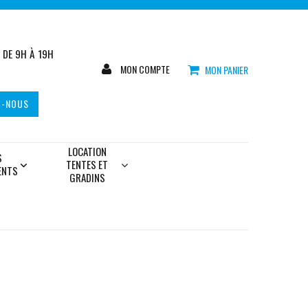
DE 9H À 19H
MON COMPTE
MON PANIER
Z-NOUS
LOCATION
S
TENTES ET
ENTS
GRADINS