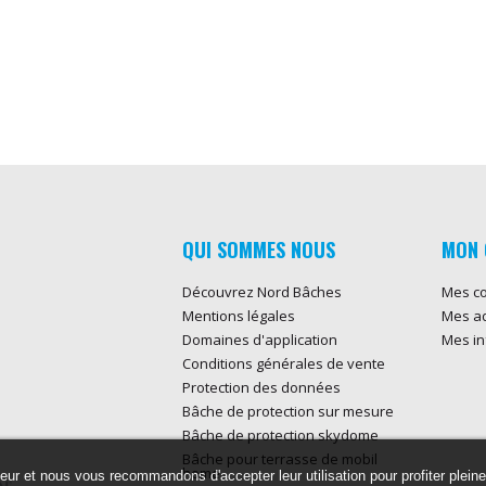
QUI SOMMES NOUS
MON 
Découvrez Nord Bâches
Mes c
Mentions légales
Mes a
Domaines d'application
Mes in
Conditions générales de vente
Protection des données
Bâche de protection sur mesure
Bâche de protection skydome
Bâche pour terrasse de mobil
home
ateur et nous vous recommandons d'accepter leur utilisation pour profiter plein