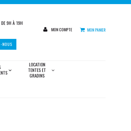
DE 9H À 19H
MON COMPTE
MON PANIER
Z-NOUS
LOCATION
S
TENTES ET
ENTS
GRADINS